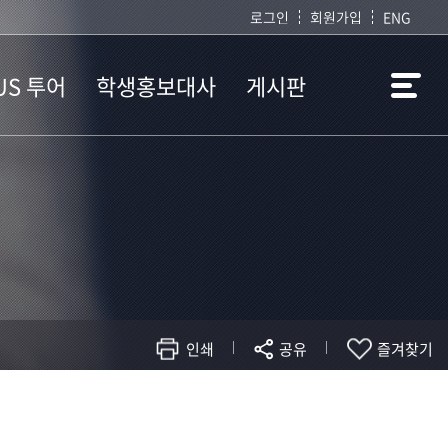
로그인
회원가입
ENG
US 투어
학생홍보대사
게시판
투어 안내
학생홍보대사란
공지사항
투어 신청
학생홍보대사 소개
자주묻는질문
투어 코스
학생홍보대사
묻고답하기
커뮤니티
S 투어
인쇄
공유
즐겨찾기
현재 페이지를 즐겨찾는 메뉴로